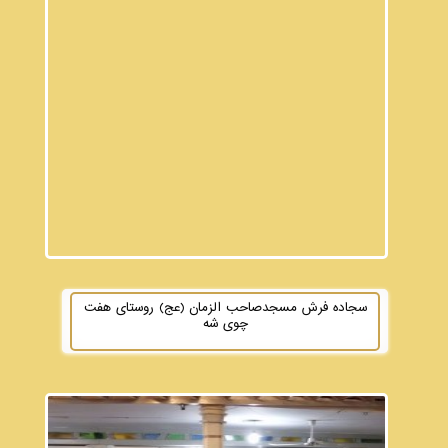
سجاده فرش مسجدصاحب الزمان (عج) روستای هفت
چوی شه