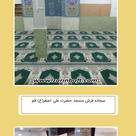
سجاده فرش مسجد حضرت علی اصغر(ع) قم