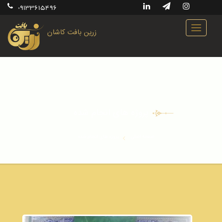
09133615496
زرین بافت کاشان
پروژه های انجام شده
صفحه اصلی
پروژه های انجام شده