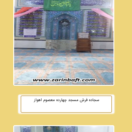
سجاده فرش مسجد چهارده معصوم اهواز