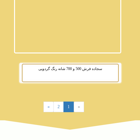
سجاده فرش 500 و 700 شانه رنگ گردویی
»
2
1
«