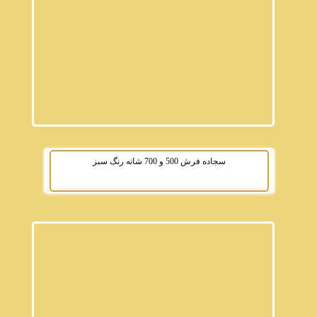
سجاده فرش 500 و 700 شانه رنگ سبز