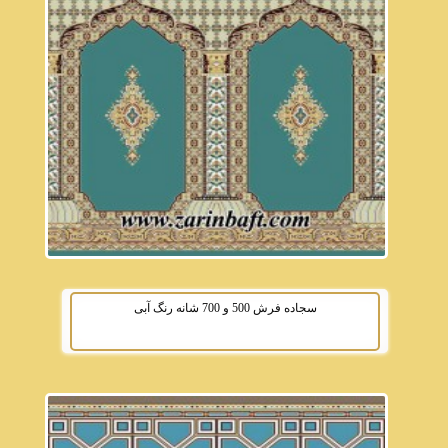
سجاده فرش 500 و 700 شانه رنگ آبی