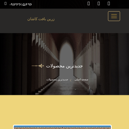
09133615496
زرین بافت کاشان
جدیدترین محصولات
صفحه اصلی
جدیدترین محصولات