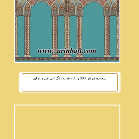
سجاده فرش 500 و 700 شانه رنگ آبی فیروزه ای