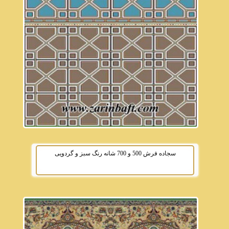
سجاده فرش 500 و 700 شانه رنگ سبز و گردویی