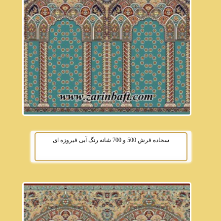
سجاده فرش 500 و 700 شانه رنگ آبی فیروزه ای