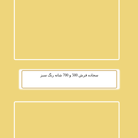
سجاده فرش 500 و 700 شانه رنگ سبز