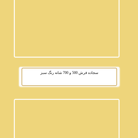
سجاده فرش 500 و 700 شانه رنگ سبز